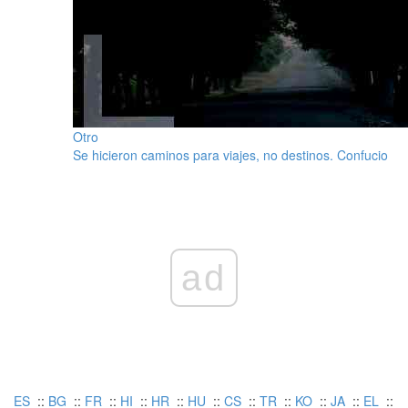
Otro
Se hicieron caminos para viajes, no destinos. Confucio
ad
ES
::
BG
::
FR
::
HI
::
HR
::
HU
::
CS
::
TR
::
KO
::
JA
::
EL
::