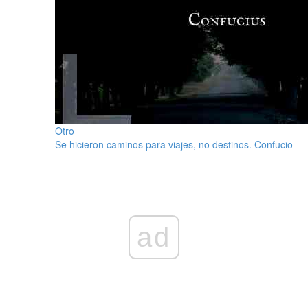
Otro
Se hicieron caminos para viajes, no destinos. Confucio
ad