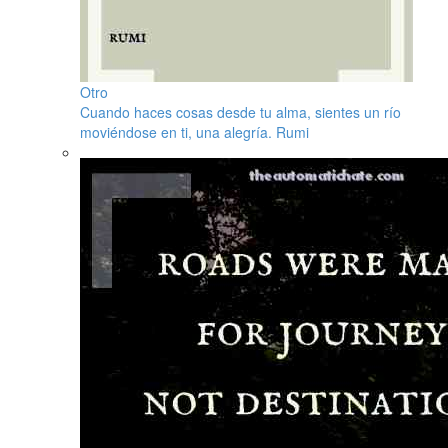
Otro
Cuando haces cosas desde tu alma, sientes un río
moviéndose en ti, una alegría. Rumi