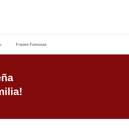
o
Frases Famosas
eña
ilia!