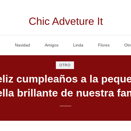
Chic Adveture It
o
Navidad
Amigos
Linda
Flores
Otr
OTRO
eliz cumpleaños a la pequ
ella brillante de nuestra fam