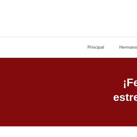
Principal
Herman
¡F
estr