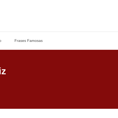
o
Frases Famosas
iz